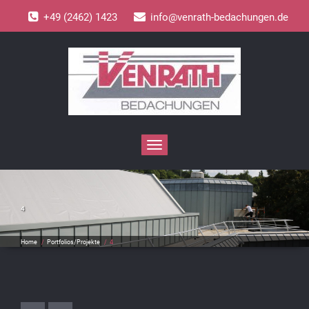
+49 (2462) 1423
info@venrath-bedachungen.de
Toggle
navigation
4
Home
/
Portfolios/Projekte
/
4